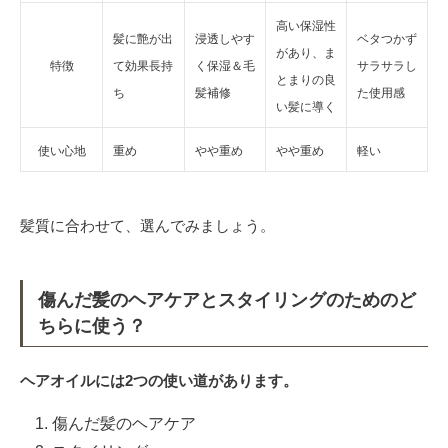
高い保湿性
髪に艶が出
浸透しやす
ベタつかず
があり、ま
特徴
て効果長持
く保湿＆毛
サラサラし
とまりの良
ち
髪補修
た使用感
い髪に導く
使い心地
重め
やや重め
やや重め
軽い
髪質に合わせて、選んでみましょう。
傷んだ髪のヘアケアとスタイリングのためのど
ちらに使う？
ヘアオイルには2つの使い道があります。
傷んだ髪のヘアケア