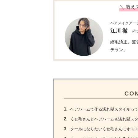
＼ 教え
ヘアメイクアー
江川 徹
@t
縮毛矯正、髪
テラン。
CO
1.
ヘアバームで作る濡れ髪スタイルっ
2.
くせ毛さんとヘアバーム＆濡れ髪スタ
3.
クールになりたいくせ毛さんにオスス