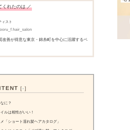
てくれたのは ／
ティスト
ooru_f.hair_salon
質改善が得意な東京・錦糸町を中心に活躍するベ
NTENT
[
-
]
てなに？
イルは相性がいい！
メ「ショート濡れ髪ヘアカタログ」