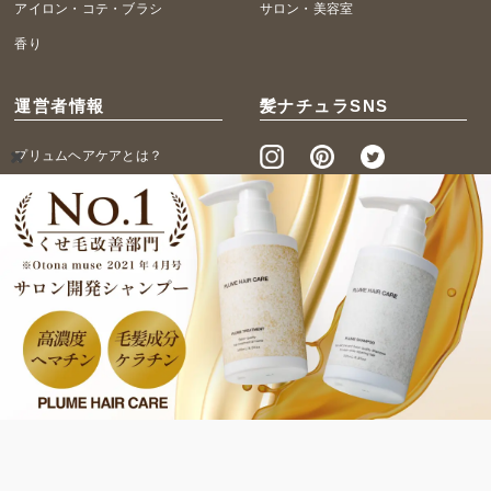
アイロン・コテ・ブラシ
サロン・美容室
香り
運営者情報
髪ナチュラSNS
プリュムヘアケアとは？
プリュムヘアケアを購入する
プリュムヘアケアSNS
掲載美容師一覧
掲載をご検討の美容師様へ
個人情報保護方針
運営会社
©髪ナチュラ（カミナチュラ）ヘアケア＆ヘアカタログbyプリュムヘ
アケア