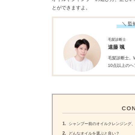
とができますよ。
＼ 監
毛髪診断士
遠藤 颯
毛髪診断士。
10点以上の
CO
1.
シャンプー前のオイルクレンジング、
2.
どんなオイルを選ぶと良い？